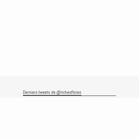
Derniers tweets de @richesflores
Le flux Twitter n’est pas disponible pour le moment.
Rechercher
Recherche
Archives
Archives