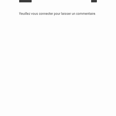
k
n
e
r
Veuillez vous connecter pour laisser un commentaire.