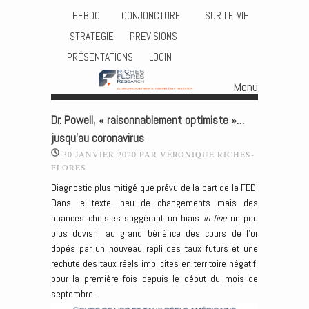
HEBDO
CONJONCTURE
SUR LE VIF
STRATEGIE
PREVISIONS
PRÉSENTATIONS
LOGIN
Menu
Skip to content
Dr. Powell, « raisonnablement optimiste »…
jusqu’au coronavirus
30 JANVIER 2020
PAR
VÉRONIQUE RICHES-
FLORES
Diagnostic plus mitigé que prévu de la part de la FED.
Dans le texte, peu de changements mais des
nuances choisies suggérant un biais
in fine
un peu
plus dovish, au grand bénéfice des cours de l’or
dopés par un nouveau repli des taux futurs et une
rechute des taux réels implicites en territoire négatif,
pour la première fois depuis le début du mois de
septembre.