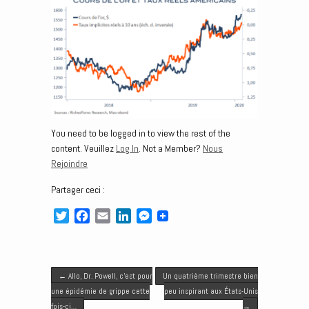
You need to be logged in to view the rest of the
content. Veuillez
Log In
. Not a Member?
Nous
Rejoindre
Partager ceci :
T
F
E
L
M
w
a
m
i
e
i
c
a
n
s
t
e
i
k
s
Post navigation
t
b
l
e
e
←
Allo, Dr. Powell, c’est pour
Un quatrième trimestre bien
e
o
d
n
une épidémie de grippe cette
peu inspirant aux États-Unis
r
o
I
g
fois-ci…
→