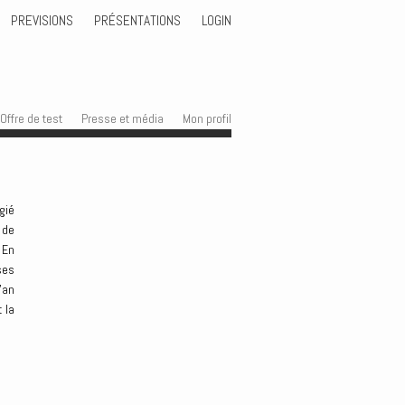
PREVISIONS
PRÉSENTATIONS
LOGIN
Offre de test
Presse et média
Mon profil
gié
 de
 En
ses
’an
 la