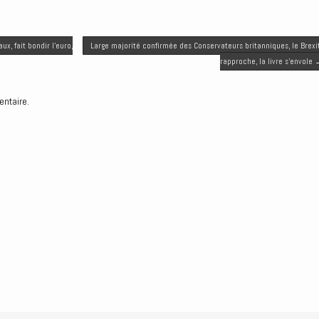
x, fait bondir l’euro,
Large majorité confirmée des Conservateurs britanniques, le Brexi
rapproche, la livre s’envole
entaire.