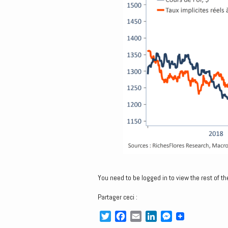
You need to be logged in to view the rest of th
Partager ceci :
T
F
E
L
M
w
a
m
i
e