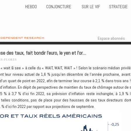
HEBDO
CONJONCTURE
SUR LE VIF
STRATEGIE
Skip to content
Menu
Espace abonnés
se des taux, fait bondir l’euro, le yen et l’or…
ES-FLORES
wait & see » à celle du « WAIT, WAIT, WAIT » ! Selon le scénario médian privilé
ent leur niveau actuel de 1,6 % jusqu’en décembre de l’année prochaine, avant
’un quart de point en 2022, afin de terminer leur course à 2,1 % dans trois ans !
e d’inflation. En dépit de perspectives de maintien du taux de chômage autour de 
 % à 3,7 % d’ici fin 2022, sa prévision d’inflation reste inchangée, à 1,9 % l
telles conditions, pas de place pour des hausses de ses taux directeurs dont
1 % d’ici fin 2022 par rapport aux projections de septembre.