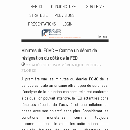
HEBDO
CONJONCTURE
SUR LE VIF
STRATEGIE
PREVISIONS
PRÉSENTATIONS
LOGIN
Menu
Skip to content
Minutes du FOMC – Comme un début de
résignation du côté de la FED
23 AOÛT 2018
PAR
VÉRONIQUE RICHES-
FLORES
À première vue les minutes du dernier FOMC de la
banque centrale américaine offrent peu de surprises.
L’analyse de la situation conjoncturelle est conforme
à ce que l’on pouvait attendre, la FED actant les bons
résultats récents de l’activité et une inflation en
phase avec son objectif, sans plus. Considérant les
conditions monétaires comme toujours
accommodantes, elle valide les anticipations d’une