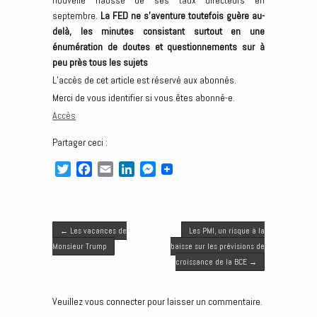
nouvelle hausse de ses taux directeurs en
septembre.
La FED ne s’aventure toutefois guère au-
delà, les minutes consistant surtout en une
énumération de doutes et questionnements sur à
peu près tous les sujets
L’accès de cet article est réservé aux abonnés.
Merci de vous identifier si vous êtes abonné-e.
Accès
Partager ceci :
T
F
E
L
M
w
a
m
i
e
i
c
a
n
s
t
e
i
k
s
Post navigation
t
b
l
e
e
←
Les vacances de
Les PMI, un risque à la
e
o
d
n
Monsieur Trump
baisse sur les prévisions de
r
o
I
g
croissance de la BCE
→
k
n
e
r
Veuillez vous connecter pour laisser un commentaire.