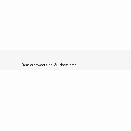
Derniers tweets de @richesflores
Le flux Twitter n’est pas disponible pour le moment.
Rechercher
Recherche
Archives
Archives
Produits et services
Le produit
Recherche