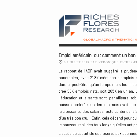
Emploi américain, ou : comment un bon r
6 JUILLET 2018
PAR
VÉRONIQUE RICHES-F
Le rapport de l’ADP avait suggéré la prudence
honorables, avec 218K créations d’emplois 
durera, peut-être, qu’un temps mais les initi
créé 36K emplois nets, soit 285K en un an, 
l’éducation et la santé sont, par ailleurs, 
baisse accélérée ces derniers mois avait accru
la croissance des salaires reste contenue, à
d’un très bon cru… Enfin, cela dépend pour qui.
le nouveau repli des taux longs qu’elles ont 
L’accès de cet article est réservé aux abonnés