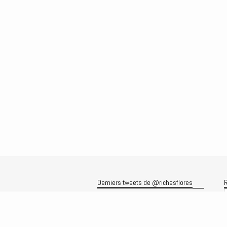
Derniers tweets de @richesflores
R
Le flux Twitter n’est pas disponible
pour le moment.
A
A