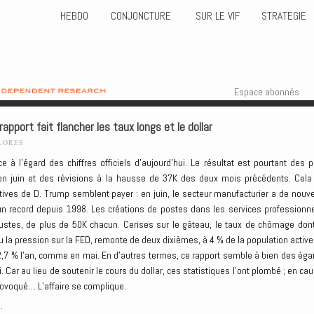
HEBDO
CONJONCTURE
SUR LE VIF
STRATEGIE
Skip to content
Menu
Espace abonnés
apport fait flancher les taux longs et le dollar
LORES
 à l’égard des chiffres officiels d’aujourd’hui. Le résultat est pourtant des p
en juin et des révisions à la hausse de 37K des deux mois précédents. Cela
atives de D. Trump semblent payer : en juin, le secteur manufacturier a de nouv
un record depuis 1998. Les créations de postes dans les services professionne
robustes, de plus de 50K chacun. Cerises sur le gâteau, le taux de chômage dont
 la pression sur la FED, remonte de deux dixièmes, à 4 % de la population active,
 2,7 % l’an, comme en mai. En d’autres termes, ce rapport semble à bien des éga
 Car au lieu de soutenir le cours du dollar, ces statistiques l’ont plombé ; en cau
provoqué… L’affaire se complique.
.