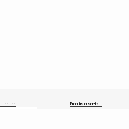
echercher
Produits et services
Recherche
Le produit
Recherche
rchives
Analyses
rchives