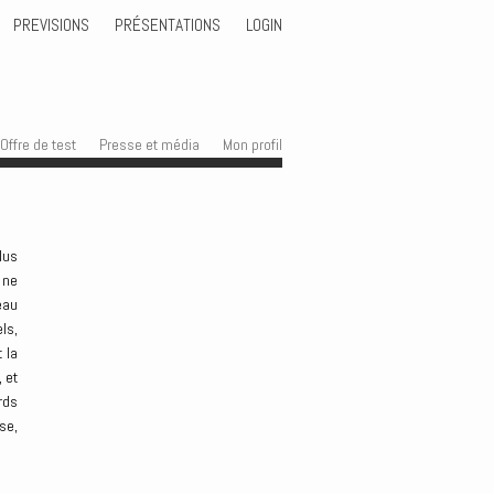
PREVISIONS
PRÉSENTATIONS
LOGIN
Offre de test
Presse et média
Mon profil
lus
 ne
eau
ls,
 la
 et
rds
se,