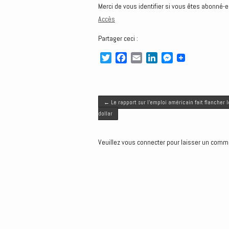
Merci de vous identifier si vous êtes abonné-e
Accès
Partager ceci :
T
F
E
L
M
w
a
m
i
e
i
c
a
n
s
t
e
i
k
s
Post navigation
t
b
l
e
e
←
Le rapport sur l’emploi américain fait flancher l
e
o
d
n
dollar
r
o
I
g
k
n
e
Veuillez vous connecter pour laisser un comm
r