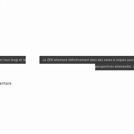
.
es taux longs et le
Le ZEW allemand définitivement dans des zones à risques pour
perspectives allemandes
entaire.