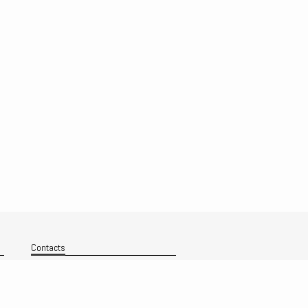
Contacts
Nous contacter
Technique
Politique de confidentialité