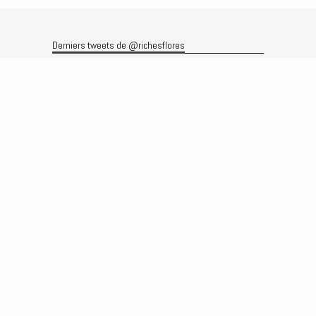
Derniers tweets de @richesflores
Le flux Twitter n’est pas disponible pour le moment.
Rechercher
Recherche
Archives
Archives
Produits et services
Le produit
Recherche
Analyses
Prévisions
Le service
Abonnements
Commissions de courtage
Véronique Riches-Flores