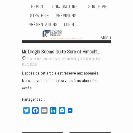
HEBDO
CONJONCTURE
SUR LE VIF
STRATEGIE
PREVISIONS
PRÉSENTATIONS
LOGIN
Menu
Skip to content
Mr. Draghi Seems Quite Sure of Himself…
7 MARS 2014
PAR
VÉRONIQUE RICHES-
FLORES
L’accès de cet article est réservé aux abonnés.
Merci de vous identifier si vous êtes abonné-e.
Accès
Partager ceci :
T
F
E
L
M
w
a
m
i
e
i
c
a
n
s
t
e
i
k
s