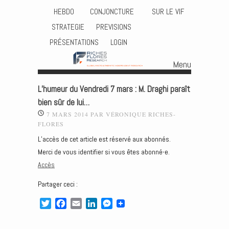
HEBDO
CONJONCTURE
SUR LE VIF
STRATEGIE
PREVISIONS
PRÉSENTATIONS
LOGIN
Menu
Skip to content
L’humeur du Vendredi 7 mars : M. Draghi paraît
bien sûr de lui…
7 MARS 2014
PAR
VÉRONIQUE RICHES-
FLORES
L’accès de cet article est réservé aux abonnés.
Merci de vous identifier si vous êtes abonné-e.
Accès
Partager ceci :
T
F
E
L
M
w
a
m
i
e
i
c
a
n
s