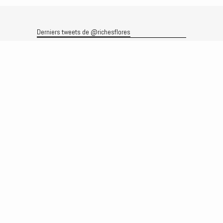
Derniers tweets de @richesflores
Le flux Twitter n’est pas disponible pour le moment.
Rechercher
Recherche
Archives
Archives
Produits et services
Le produit
Recherche
Analyses
Prévisions
Le service
Abonnements
Commissions de courtage
Véronique Riches-Flores