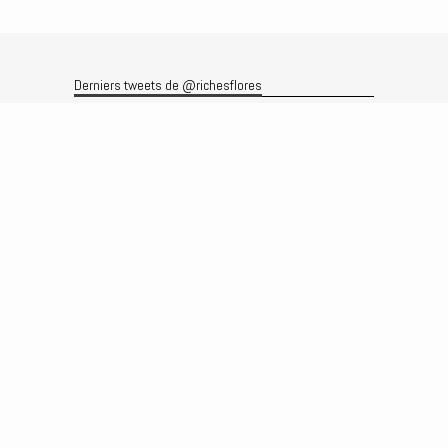
Derniers tweets de @richesflores
Le flux Twitter n’est pas disponible pour le moment.
Rechercher
Recherche
Archives
Archives
Produits et services
Le produit
Recherche
Analyses
Prévisions
Le service
Abonnements
Commissions de courtage