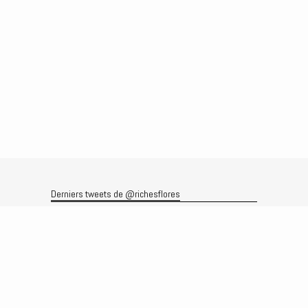
Derniers tweets de @richesflores
Le flux Twitter n’est pas disponible pour le moment.
Rechercher
Recherche
Archives
Archives