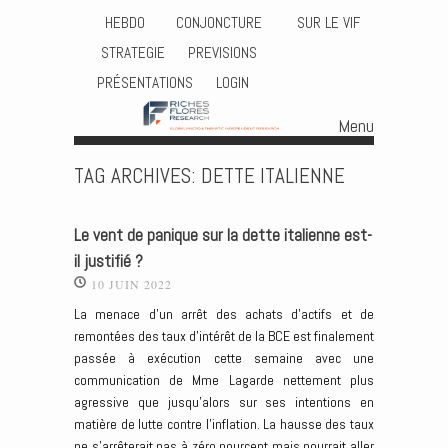
HEBDO
CONJONCTURE
SUR LE VIF
STRATEGIE
PREVISIONS
PRÉSENTATIONS
LOGIN
Menu
Skip to content
TAG ARCHIVES:
DETTE ITALIENNE
Le vent de panique sur la dette italienne est-
il justifié ?
10 JUIN 2022
La menace d’un arrêt des achats d’actifs et de
remontées des taux d’intérêt de la BCE est finalement
passée à exécution cette semaine avec une
communication de Mme Lagarde nettement plus
agressive que jusqu’alors sur ses intentions en
matière de lutte contre l’inflation. La hausse des taux
ne s’arrêterait pas à zéro pourcent mais pourrait aller