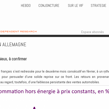
HEBDO
CONJONCTURE
SUR LE VIF
STRATEGIE
Skip to content
Menu
Espace abonnés
N ALLEMAGNE
eux, à confirmer
rançais s’est redressée pour le deuxième mois consécutif en février, à un ryt
e pour persuader d’une solide reprise sur ce front. Les retours en provena
au regard, toutefois, d’une faiblesse persistante des ventes automobiles.