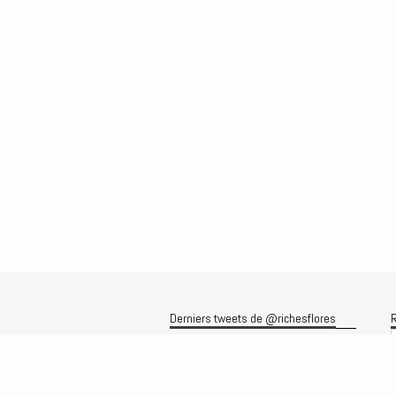
Derniers tweets de @richesflores
R
Le flux Twitter n’est pas disponible
pour le moment.
A
A