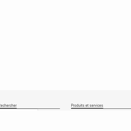
echercher
Produits et services
Recherche
Le produit
Recherche
rchives
Analyses
rchives