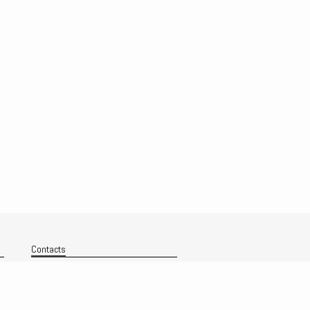
Contacts
Nous contacter
Technique
Politique de confidentialité