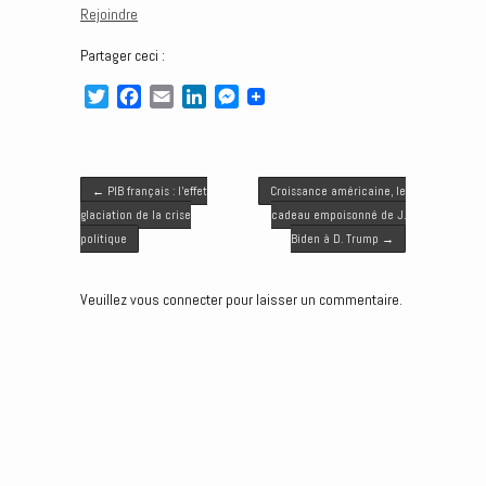
Rejoindre
Partager ceci :
T
F
E
L
M
w
a
m
i
e
i
c
a
n
s
t
e
i
k
s
Post navigation
t
b
l
e
e
←
PIB français : l’effet
Croissance américaine, le
e
o
d
n
glaciation de la crise
cadeau empoisonné de J.
r
o
I
g
politique
Biden à D. Trump
→
k
n
e
r
Veuillez vous connecter pour laisser un commentaire.