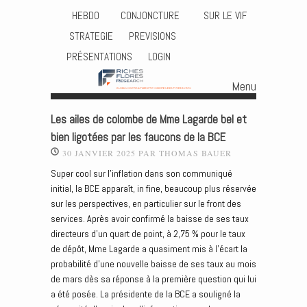
HEBDO
CONJONCTURE
SUR LE VIF
STRATEGIE
PREVISIONS
PRÉSENTATIONS
LOGIN
Menu
Skip to content
Les ailes de colombe de Mme Lagarde bel et
bien ligotées par les faucons de la BCE
30 JANVIER 2025
PAR
THOMAS BAUER
Super cool sur l’inflation dans son communiqué
initial, la BCE apparaît, in fine, beaucoup plus réservée
sur les perspectives, en particulier sur le front des
services. Après avoir confirmé la baisse de ses taux
directeurs d’un quart de point, à 2,75 % pour le taux
de dépôt, Mme Lagarde a quasiment mis à l’écart la
probabilité d’une nouvelle baisse de ses taux au mois
de mars dès sa réponse à la première question qui lui
a été posée. La présidente de la BCE a souligné la