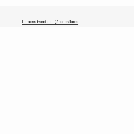
Derniers tweets de @richesflores
Le flux Twitter n’est pas disponible pour le moment.
Rechercher
Recherche
Archives
Archives
Produits et services
Le produit
Recherche
Analyses
Prévisions
Le service
Abonnements
Commissions de courtage
Véronique Riches-Flores