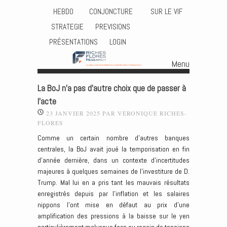
HEBDO
CONJONCTURE
SUR LE VIF
STRATEGIE
PREVISIONS
PRÉSENTATIONS
LOGIN
Menu
Skip to content
La BoJ n’a pas d’autre choix que de passer à
l’acte
23 JANVIER 2025
PAR
VÉRONIQUE RICHES-
FLORES
Comme un certain nombre d’autres banques
centrales, la BoJ avait joué la temporisation en fin
d’année dernière, dans un contexte d’incertitudes
majeures à quelques semaines de l’investiture de D.
Trump. Mal lui en a pris tant les mauvais résultats
enregistrés depuis par l’inflation et les salaires
nippons l’ont mise en défaut au prix d’une
amplification des pressions à la baisse sur le yen