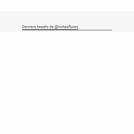
Derniers tweets de @richesflores
Le flux Twitter n’est pas disponible pour le moment.
Rechercher
Recherche
Archives
Archives
Produits et services
Le produit
Recherche
Analyses
Prévisions
Le service
Abonnements
Commissions de courtage