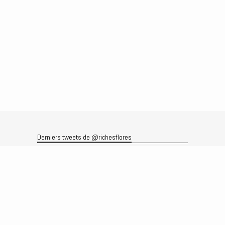
Derniers tweets de @richesflores
Le flux Twitter n’est pas disponible pour le moment.
Rechercher
Recherche
Archives
Archives