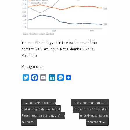
You need to be logged in to view the rest of the
content. Veuillez
Log In
. Not a Member?
Nous
Rejoindre
Partager ceci :
T
F
E
L
M
w
a
m
i
e
i
c
a
n
s
t
e
i
k
s
Post navigation
t
b
l
e
e
←
Les NFP laissent un
L’ISM non-manufacturier
e
o
d
n
certain degré de liberté à J.
trébuche, les NFP sont en
r
o
I
g
Powell pour un statu quo, s’il le
porte-à-faux, les taux
k
n
e
souhaite
rebaissent
→
r