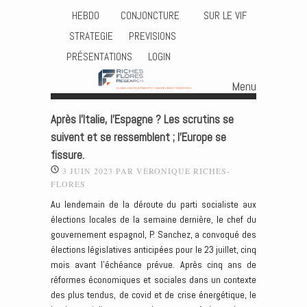
HEBDO
CONJONCTURE
SUR LE VIF
STRATEGIE
PREVISIONS
PRÉSENTATIONS
LOGIN
Menu
Skip to content
Après l’Italie, l’Espagne ? Les scrutins se
suivent et se ressemblent ; l’Europe se
fissure.
3 JUIN 2023
PAR
VÉRONIQUE RICHES-
FLORES
Au lendemain de la déroute du parti socialiste aux
élections locales de la semaine dernière, le chef du
gouvernement espagnol, P. Sanchez, a convoqué des
élections législatives anticipées pour le 23 juillet, cinq
mois avant l’échéance prévue. Après cinq ans de
réformes économiques et sociales dans un contexte
des plus tendus, de covid et de crise énergétique, le