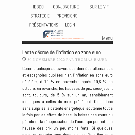
HEBDO
CONJONCTURE
SUR LE VIF
STRATEGIE
PREVISIONS
PRÉSENTATIONS
LOGIN
Menu
Skip to content
Lente décrue de l’inflation en zone euro
30 NOVEMBRE 2022
PAR
THOMAS BAUER
Comme anticipé au travers des données allemandes
et espagnoles publiées hier, l’inflation en zone euro
décélère, à 10 % en novembre après 10,6 % en
octobre. En revanche, les hausses de prix sous-jacent
sont, toujours, de 5 % sur un an, sensiblement
identiques à celles du mois précédent. C’est donc
sans surprise la détente énergétique, soutenue tout à
la fois par les effets de base, la baisse des cours du
pétrole et la réappréciation de l’euro, qui permet une
hausse des prix un peu moins forte. Si quelques
pays, au premier rang desquels les Pays-Bas et la