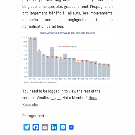
Belgique, ainsi que, plus graduellement, l’Espagne, en
ont largement bénéficié, ailleurs, les mouvements
observés semblent négligeables tant la
normalisation paraît loin.
You need to be logged in to view the rest of the
content. Veuillez
Log In
. Not a Member?
Nous
Rejoindre
Partager ceci :
T
F
E
L
M
w
a
m
i
e