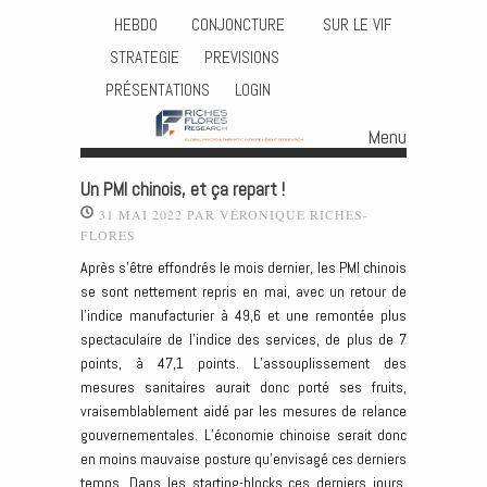
HEBDO
CONJONCTURE
SUR LE VIF
STRATEGIE
PREVISIONS
PRÉSENTATIONS
LOGIN
Menu
Skip to content
Un PMI chinois, et ça repart !
31 MAI 2022
PAR
VÉRONIQUE RICHES-
FLORES
Après s’être effondrés le mois dernier, les PMI chinois
se sont nettement repris en mai, avec un retour de
l’indice manufacturier à 49,6 et une remontée plus
spectaculaire de l’indice des services, de plus de 7
points, à 47,1 points. L’assouplissement des
mesures sanitaires aurait donc porté ses fruits,
vraisemblablement aidé par les mesures de relance
gouvernementales. L’économie chinoise serait donc
en moins mauvaise posture qu’envisagé ces derniers
temps. Dans les starting-blocks ces derniers jours,