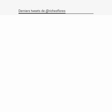
Derniers tweets de @richesflores
Le flux Twitter n’est pas disponible pour le moment.
Rechercher
Recherche
Archives
Archives
Produits et services
Le produit
Recherche
Analyses
Prévisions
Le service
Abonnements
Commissions de courtage
Véronique Riches-Flores
Biographie