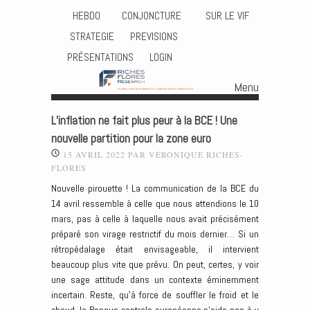
HEBDO
CONJONCTURE
SUR LE VIF
STRATEGIE
PREVISIONS
PRÉSENTATIONS
LOGIN
Menu
Skip to content
L’inflation ne fait plus peur à la BCE ! Une
nouvelle partition pour la zone euro
15 AVRIL 2022
PAR
VÉRONIQUE RICHES-
FLORES
Nouvelle pirouette ! La communication de la BCE du
14 avril ressemble à celle que nous attendions le 10
mars, pas à celle à laquelle nous avait précisément
préparé son virage restrictif du mois dernier… Si un
rétropédalage était envisageable, il intervient
beaucoup plus vite que prévu. On peut, certes, y voir
une sage attitude dans un contexte éminemment
incertain. Reste, qu’à force de souffler le froid et le