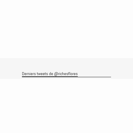
Derniers tweets de @richesflores
Le flux Twitter n’est pas disponible pour le moment.
Rechercher
Recherche
Archives
Archives
Produits et services