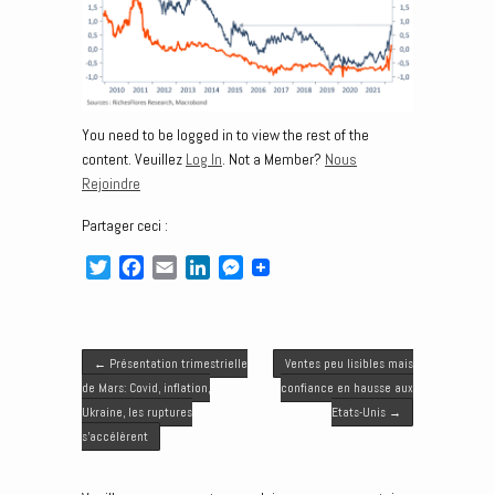
You need to be logged in to view the rest of the
content. Veuillez
Log In
. Not a Member?
Nous
Rejoindre
Partager ceci :
T
F
E
L
M
w
a
m
i
e
i
c
a
n
s
t
e
i
k
s
Post navigation
t
b
l
e
e
←
Présentation trimestrielle
Ventes peu lisibles mais
e
o
d
n
de Mars: Covid, inflation,
confiance en hausse aux
r
o
I
g
Ukraine, les ruptures
Etats-Unis
→
k
n
e
s’accélèrent
r