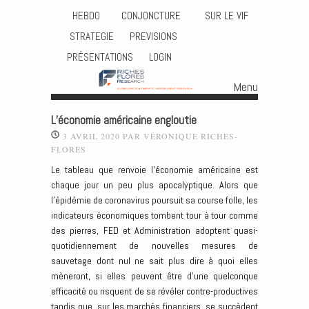
HEBDO
CONJONCTURE
SUR LE VIF
STRATEGIE
PREVISIONS
PRÉSENTATIONS
LOGIN
Menu
Skip to content
L’économie américaine engloutie
3 AVRIL 2020
PAR
VÉRONIQUE RICHES-
FLORES
Le tableau que renvoie l’économie américaine est
chaque jour un peu plus apocalyptique. Alors que
l’épidémie de coronavirus poursuit sa course folle, les
indicateurs économiques tombent tour à tour comme
des pierres, FED et Administration adoptent quasi-
quotidiennement de nouvelles mesures de
sauvetage dont nul ne sait plus dire à quoi elles
mèneront, si elles peuvent être d’une quelconque
efficacité ou risquent de se révéler contre-productives
tandis que, sur les marchés financiers, se succèdent