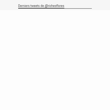
Derniers tweets de @richesflores
Le flux Twitter n’est pas disponible pour le moment.
Rechercher
Recherche
Archives
Archives
Produits et services
Le produit
Recherche
Analyses
Prévisions
Le service
Abonnements
Commissions de courtage
Véronique Riches-Flores
Biographie