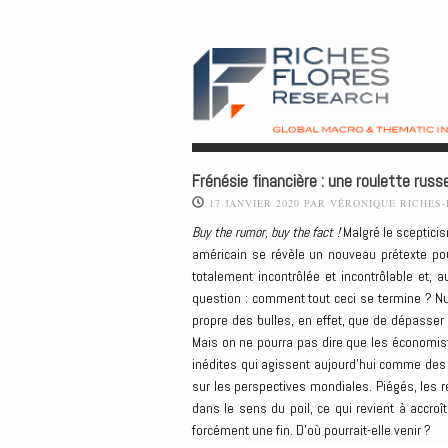
Frénésie financière : une roulette russ
17 JANVIER 2020
PAR
VÉRONIQUE RICHES
Buy the rumor, buy the fact !
Malgré le scepticis
américain se révèle un nouveau prétexte po
totalement incontrôlée et incontrôlable et, a
question : comment tout ceci se termine ? Nul
propre des bulles, en effet, que de dépasser
Mais on ne pourra pas dire que les économis
inédites qui agissent aujourd’hui comme d
sur les perspectives mondiales. Piégés, les 
dans le sens du poil, ce qui revient à accroî
forcément une fin. D’où pourrait-elle venir ?