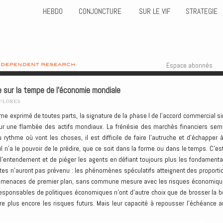
HEBDO
CONJONCTURE
SUR LE VIF
STRATEGIE
Skip to content
Menu
Espace abonnés
e sur la tempe de l’économie mondiale
-FLORES
me exprimé de toutes parts, la signature de la phase I de l’accord commercial si
ur une flambée des actifs mondiaux. La frénésie des marchés financiers sem
u rythme où vont les choses, il est difficile de faire l’autruche et d’échapper à
 n’a le pouvoir de le prédire, que ce soit dans la forme ou dans le temps. C’est
 l’entendement et de piéger les agents en défiant toujours plus les fondamenta
tes n’auront pas prévenu : les phénomènes spéculatifs atteignent des proporti
es menaces de premier plan, sans commune mesure avec les risques économiqu
responsables de politiques économiques n’ont d’autre choix que de brosser la b
tre plus encore les risques futurs. Mais leur capacité à repousser l’échéance a