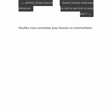
Post navigation
t
b
l
e
e
←
Jérôme_Powell dans la
Quand l’emploi américain
e
o
d
n
démesure
va, est-ce que tout va aussi
r
o
I
g
bien ?
→
k
n
e
r
Veuillez vous connecter pour laisser un commentaire.