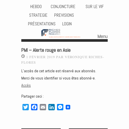
HEBDO
CONJONCTURE
SUR LE VIF
STRATEGIE
PREVISIONS
PRÉSENTATIONS
LOGIN
Menu
Skip to content
PMI – Alerte rouge en Asie
1 FÉVRIER 2019
PAR
VÉRONIQUE RICHES-
FLORES
L’accès de cet article est réservé aux abonnés.
Merci de vous identifier si vous êtes abonné-e.
Accès
Partager ceci :
T
F
E
L
M
w
a
m
i
e
i
c
a
n
s
t
e
i
k
s