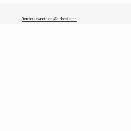
Derniers tweets de @richesflores
Le flux Twitter n’est pas disponible pour le moment.
Rechercher
Recherche
Archives
Archives
Produits et services
Le produit
Recherche
Analyses
Prévisions
Le service
Abonnements
Commissions de courtage
Véronique Riches-Flores