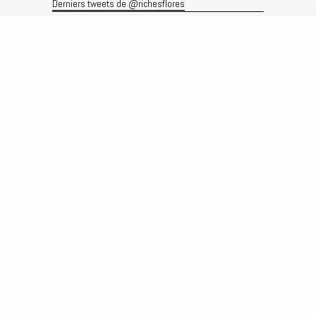
Derniers tweets de @richesflores
Le flux Twitter n’est pas disponible pour le moment.
Rechercher
Recherche
Archives
Archives
Produits et services
Le produit
Recherche
Analyses
Prévisions
Le service
Abonnements
Commissions de courtage
Véronique Riches-Flores
Biographie