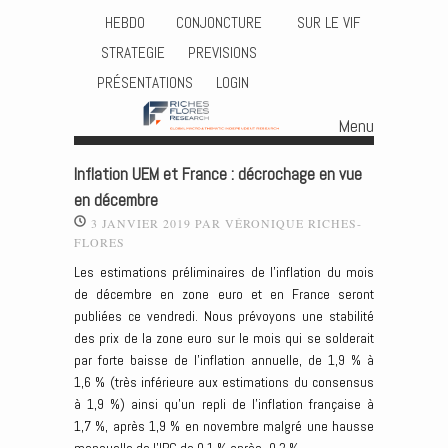
HEBDO
CONJONCTURE
SUR LE VIF
STRATEGIE
PREVISIONS
PRÉSENTATIONS
LOGIN
Menu
Skip to content
Inflation UEM et France : décrochage en vue
en décembre
3 JANVIER 2019
PAR
VÉRONIQUE RICHES-
FLORES
Les estimations préliminaires de l’inflation du mois
de décembre en zone euro et en France seront
publiées ce vendredi. Nous prévoyons une stabilité
des prix de la zone euro sur le mois qui se solderait
par forte baisse de l’inflation annuelle, de 1,9 % à
1,6 % (très inférieure aux estimations du consensus
à 1,9 %) ainsi qu’un repli de l’inflation française à
1,7 %, après 1,9 % en novembre malgré une hausse