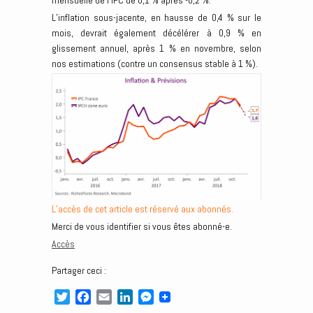
mensuelle de l’IPC de 0,1 % après -0,2 %.
L’inflation sous-jacente, en hausse de 0,4 % sur le
mois, devrait également décélérer à 0,9 % en
glissement annuel, après 1 % en novembre, selon
nos estimations (contre un consensus stable à 1 %).
L’accès de cet article est réservé aux abonnés.
Merci de vous identifier si vous êtes abonné-e.
Accès
Partager ceci :
T
F
E
L
M
w
a
m
i
e