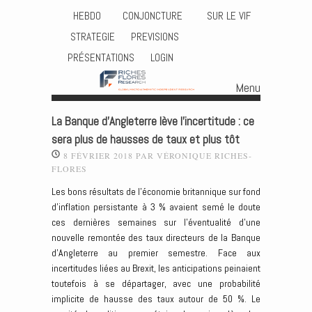
HEBDO
CONJONCTURE
SUR LE VIF
STRATEGIE
PREVISIONS
PRÉSENTATIONS
LOGIN
Menu
Skip to content
La Banque d’Angleterre lève l’incertitude : ce
sera plus de hausses de taux et plus tôt
8 FÉVRIER 2018
PAR
VÉRONIQUE RICHES-
FLORES
Les bons résultats de l’économie britannique sur fond
d’inflation persistante à 3 % avaient semé le doute
ces dernières semaines sur l’éventualité d’une
nouvelle remontée des taux directeurs de la Banque
d’Angleterre au premier semestre. Face aux
incertitudes liées au Brexit, les anticipations peinaient
toutefois à se départager, avec une probabilité
implicite de hausse des taux autour de 50 %. Le