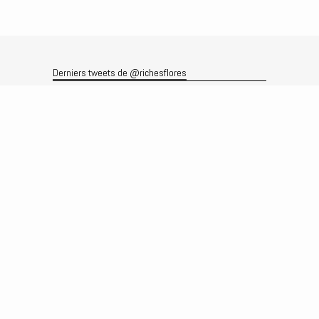
Derniers tweets de @richesflores
Le flux Twitter n’est pas disponible pour le moment.
Rechercher
Recherche
Archives
Archives
Produits et services
Le produit
Recherche
Analyses
Prévisions
Le service
Abonnements
Commissions de courtage