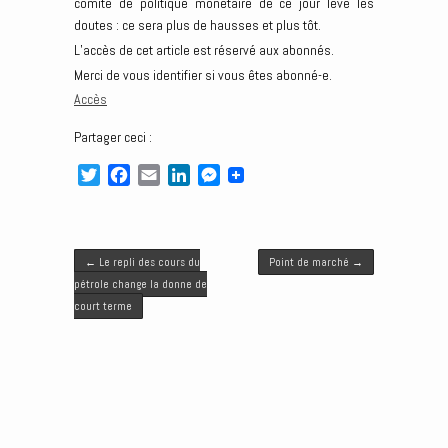
comité de politique monétaire de ce jour lève les
doutes : ce sera plus de hausses et plus tôt.
L’accès de cet article est réservé aux abonnés.
Merci de vous identifier si vous êtes abonné-e.
Accès
Partager ceci :
T
F
E
L
M
w
a
m
i
e
i
c
a
n
s
t
e
i
k
s
Post navigation
t
b
l
e
e
←
Le repli des cours du
Point de marché
→
e
o
d
n
pétrole change la donne de
r
o
I
g
court terme
k
n
e
r