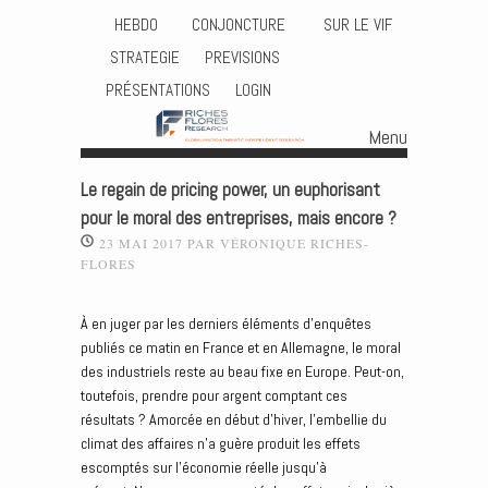
HEBDO
CONJONCTURE
SUR LE VIF
STRATEGIE
PREVISIONS
PRÉSENTATIONS
LOGIN
Menu
Skip to content
Le regain de pricing power, un euphorisant
pour le moral des entreprises, mais encore ?
23 MAI 2017
PAR
VÉRONIQUE RICHES-
FLORES
À en juger par les derniers éléments d’enquêtes
publiés ce matin en France et en Allemagne, le moral
des industriels reste au beau fixe en Europe. Peut-on,
toutefois, prendre pour argent comptant ces
résultats ? Amorcée en début d’hiver, l’embellie du
climat des affaires n’a guère produit les effets
escomptés sur l’économie réelle jusqu’à