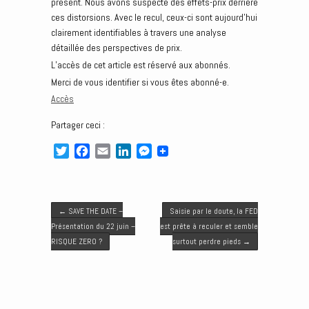
présent. Nous avons suspecté des effets-prix derrière
ces distorsions. Avec le recul, ceux-ci sont aujourd’hui
clairement identifiables à travers une analyse
détaillée des perspectives de prix.
L’accès de cet article est réservé aux abonnés.
Merci de vous identifier si vous êtes abonné-e.
Accès
Partager ceci :
T
F
E
L
M
w
a
m
i
e
i
c
a
n
s
t
e
i
k
s
Post navigation
t
b
l
e
e
←
SAVE THE DATE –
Saisie par le doute, la FED
e
o
d
n
Présentation du 22 juin –
est prête à reculer et semble
r
o
I
g
RISQUE ZERO ?
surtout perdre pieds
→
k
n
e
r