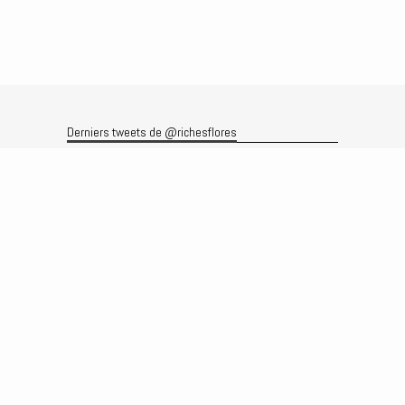
Derniers tweets de @richesflores
Le flux Twitter n’est pas disponible pour le moment.
Rechercher
Recherche
Archives
Archives
Produits et services
Le produit
Recherche
Analyses
Prévisions
Le service