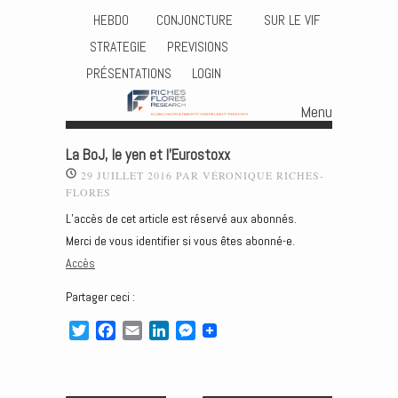
HEBDO
CONJONCTURE
SUR LE VIF
STRATEGIE
PREVISIONS
PRÉSENTATIONS
LOGIN
Menu
Skip to content
La BoJ, le yen et l’Eurostoxx
29 JUILLET 2016
PAR
VÉRONIQUE RICHES-
FLORES
L’accès de cet article est réservé aux abonnés.
Merci de vous identifier si vous êtes abonné-e.
Accès
Partager ceci :
T
F
E
L
M
w
a
m
i
e
i
c
a
n
s
t
e
i
k
s