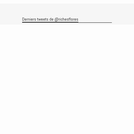
Derniers tweets de @richesflores
Le flux Twitter n’est pas disponible pour le moment.
Rechercher
Recherche
Archives
Archives
Produits et services
Le produit
Recherche
Analyses
Prévisions
Le service
Abonnements
Commissions de courtage
Véronique Riches-Flores