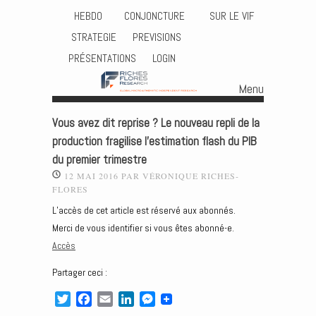
HEBDO
CONJONCTURE
SUR LE VIF
STRATEGIE
PREVISIONS
PRÉSENTATIONS
LOGIN
Menu
Skip to content
Vous avez dit reprise ? Le nouveau repli de la
production fragilise l’estimation flash du PIB
du premier trimestre
12 MAI 2016
PAR
VÉRONIQUE RICHES-
FLORES
L’accès de cet article est réservé aux abonnés.
Merci de vous identifier si vous êtes abonné-e.
Accès
Partager ceci :
T
F
E
L
M
w
a
m
i
e