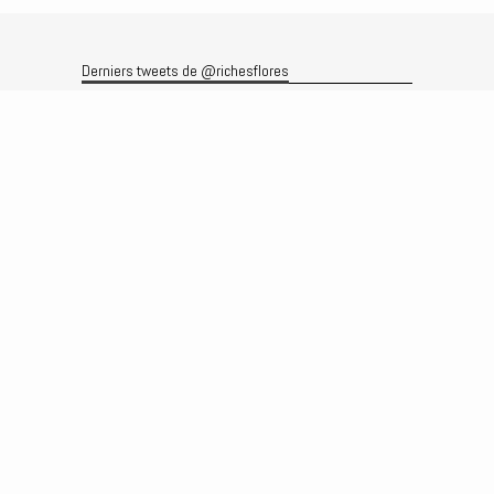
Derniers tweets de @richesflores
Le flux Twitter n’est pas disponible pour le moment.
Rechercher
Recherche
Archives
Archives
Produits et services
Le produit
Recherche
Analyses
Prévisions
Le service
Abonnements
Commissions de courtage
Véronique Riches-Flores