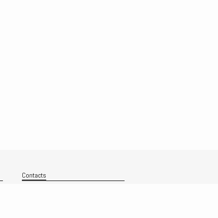
Contacts
Nous contacter
Technique
Politique de confidentialité