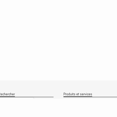
echercher
Produits et services
Recherche
Le produit
Recherche
rchives
Analyses
rchives