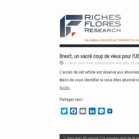
Brexit, un sacré coup de vieux pour l’UE
13 MAI 2016
PAR
VÉRONIQUE RICHES-FLO
L’accès de cet article est réservé aux abonnés
Merci de vous identifier si vous êtes abonné-e
Accès
Partager ceci :
T
F
E
L
M
w
a
m
i
e
i
c
a
n
s
t
e
i
k
s
Post navigation
t
b
l
e
e
←
Vous avez dit reprise ? Le nouveau repli de la pr