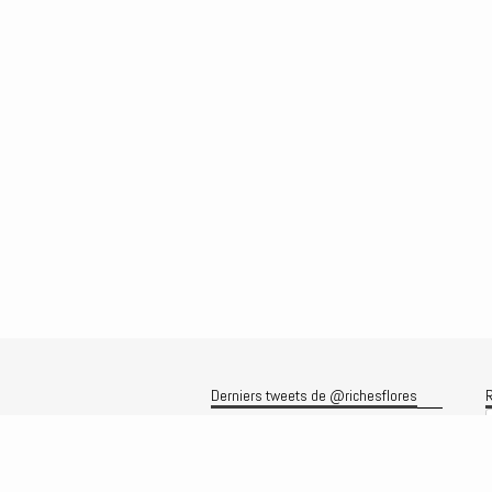
Derniers tweets de @richesflores
R
Le flux Twitter n’est pas disponible
pour le moment.
A
A