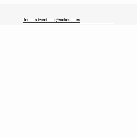
Derniers tweets de @richesflores
Le flux Twitter n’est pas disponible pour le moment.
Rechercher
Recherche
Archives
Archives
Produits et services
Le produit
Recherche
Analyses
Prévisions
Le service
Abonnements
Commissions de courtage
Véronique Riches-Flores