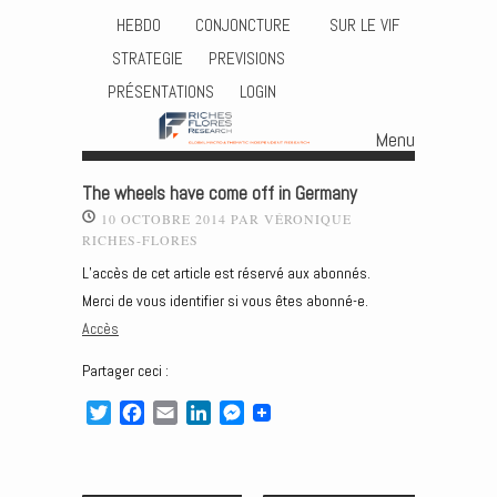
HEBDO
CONJONCTURE
SUR LE VIF
STRATEGIE
PREVISIONS
PRÉSENTATIONS
LOGIN
Menu
Skip to content
The wheels have come off in Germany
10 OCTOBRE 2014
PAR
VÉRONIQUE
RICHES-FLORES
L’accès de cet article est réservé aux abonnés.
Merci de vous identifier si vous êtes abonné-e.
Accès
Partager ceci :
T
F
E
L
M
w
a
m
i
e
i
c
a
n
s
t
e
i
k
s