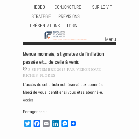
HEBDO
CONJONCTURE
SUR LE VIF
STRATEGIE
PREVISIONS
PRÉSENTATIONS
LOGIN
Menu
Skip to content
Menue-monnaie, stigmates de l’inflation
passée et… de celle à venir.
3 SEPTEMBRE 2013
PAR
VÉRONIQUE
RICHES-FLORES
L’accès de cet article est réservé aux abonnés.
Merci de vous identifier si vous êtes abonné-e.
Accès
Partager ceci :
T
F
E
L
M
w
a
m
i
e
i
c
a
n
s