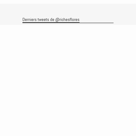
Derniers tweets de @richesflores
Le flux Twitter n’est pas disponible pour le moment.
Rechercher
Recherche
Archives
Archives
Produits et services
Le produit
Recherche
Analyses
Prévisions
Le service
Abonnements
Commissions de courtage
Véronique Riches-Flores