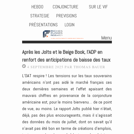
HEBDO
CONJONCTURE
SUR LE VIF
STRATEGIE
PREVISIONS
PRÉSENTATIONS
LOGIN
Menu
Skip to content
Après les Jolts et le Beige Book, l’ADP en
renfort des anticipations de baisse des taux
4 SEPTEMBRE 2025
PAR
THOMAS BAUER
L’OAT respire ! Les tensions sur les taux souverains
américains n’ont pas aidé le marché français ces
deux dernières semaines et l’effet apaisant des
mauvais chiffres en provenance de la conjoncture
américaine est, pour le moins bienvenu… de ce point
de vue, au moins. Le rapport Jolts publié hier n’était,
déjà, pas des plus encourageants, mais il s’agissait
des données du mois de juillet, dont on savait qu’il
n’avait pas été bon en terme de créations d’emplois,