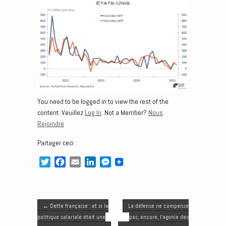
You need to be logged in to view the rest of the
content. Veuillez
Log In
. Not a Member?
Nous
Rejoindre
Partager ceci :
T
F
E
L
M
w
a
m
i
e
i
c
a
n
s
t
e
i
k
s
Post navigation
t
b
l
e
e
←
Dette française : et si la
La défense ne compense
e
o
d
n
politique salariale était une
pas, encore, l’agonie des