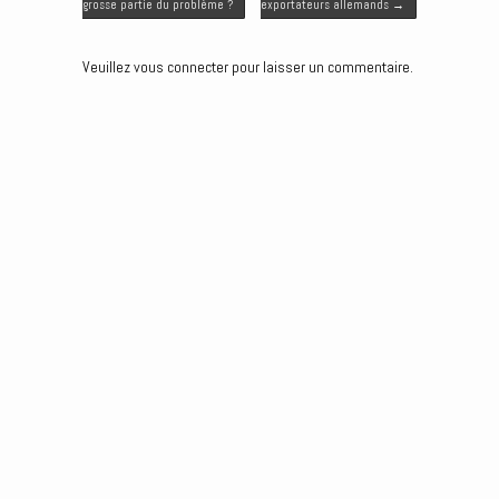
r
o
I
g
grosse partie du problème ?
exportateurs allemands
→
k
n
e
r
Veuillez vous connecter pour laisser un commentaire.