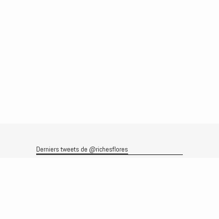
Derniers tweets de @richesflores
Le flux Twitter n’est pas disponible pour le moment.
Rechercher
Recherche
Archives