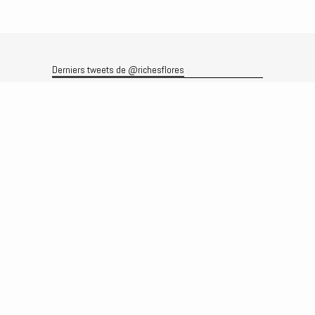
Derniers tweets de @richesflores
Le flux Twitter n’est pas disponible pour le moment.
Rechercher
Recherche
Archives
Archives
Produits et services
Le produit
Recherche
Analyses
Prévisions
Le service
Abonnements
Commissions de courtage