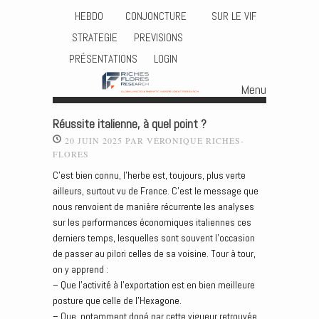
HEBDO
CONJONCTURE
SUR LE VIF
STRATEGIE
PREVISIONS
PRÉSENTATIONS
LOGIN
Menu
Skip to content
Réussite italienne, à quel point ?
20 JUIN 2025
PAR
VÉRONIQUE RICHES-
FLORES
C’est bien connu, l’herbe est, toujours, plus verte
ailleurs, surtout vu de France. C’est le message que
nous renvoient de manière récurrente les analyses
sur les performances économiques italiennes ces
derniers temps, lesquelles sont souvent l’occasion
de passer au pilori celles de sa voisine. Tour à tour,
on y apprend :
– Que l’activité à l’exportation est en bien meilleure
posture que celle de l’Hexagone.
– Que, notamment dopé par cette vigueur retrouvée