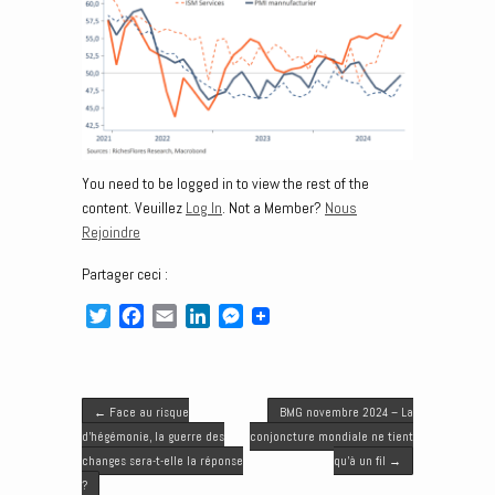
You need to be logged in to view the rest of the
content. Veuillez
Log In
. Not a Member?
Nous
Rejoindre
Partager ceci :
T
F
E
L
M
w
a
m
i
e
i
c
a
n
s
t
e
i
k
s
Post navigation
t
b
l
e
e
←
Face au risque
BMG novembre 2024 – La
e
o
d
n
d’hégémonie, la guerre des
conjoncture mondiale ne tient
r
o
I
g
changes sera-t-elle la réponse
qu’à un fil
→
k
n
e
?