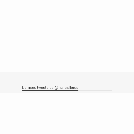
Derniers tweets de @richesflores
Le flux Twitter n’est pas disponible pour le moment.
Rechercher
Recherche
Archives
Archives