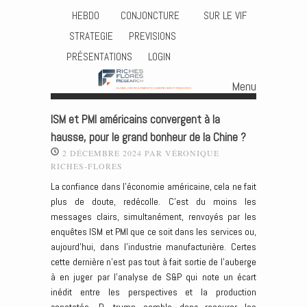
HEBDO
CONJONCTURE
SUR LE VIF
STRATEGIE
PREVISIONS
PRÉSENTATIONS
LOGIN
Menu
Skip to content
ISM et PMI américains convergent à la
hausse, pour le grand bonheur de la Chine ?
2 DÉCEMBRE 2024
PAR
VÉRONIQUE
RICHES-FLORES
La confiance dans l’économie américaine, cela ne fait
plus de doute, redécolle. C’est du moins les
messages clairs, simultanément, renvoyés par les
enquêtes ISM et PMI que ce soit dans les services ou,
aujourd’hui, dans l’industrie manufacturière. Certes
cette dernière n’est pas tout à fait sortie de l’auberge
à en juger par l’analyse de S&P qui note un écart
inédit entre les perspectives et la production