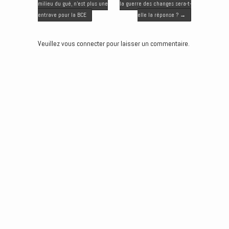
e
o
d
n
milieu du gué, n’est plus une
la guerre des changes sera-t-
r
o
I
g
entrave pour la BCE
elle la réponse ?
→
k
n
e
r
Veuillez vous connecter pour laisser un commentaire.