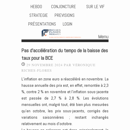
HEBDO
CONJONCTURE
SUR LE VIF
STRATEGIE
PREVISIONS
PRÉSENTATIONS
LOGIN
Menu
Skip to content
Pas d’accélération du tempo de la baisse des
taux pour la BCE
29 NOVEMBRE 2024
PAR
VÉRONIQUE
RICHES-FLORES
L’inflation en zone euro a réaccéléré en novembre. La
hausse annuelle des prix est, en effet, remontée à 2,3
%, contre 2 % en novembre et l’inflation sous-jacente
est passée de 2,7 % à 2,8 %. Les évolutions
mensuelles ont, malgré tout, été bien plus mesurées
qu’en octobre, les prix sous-jacents, corrigés des
variations saisonnières ; restant inchangés
relativement au mois d’octobre.