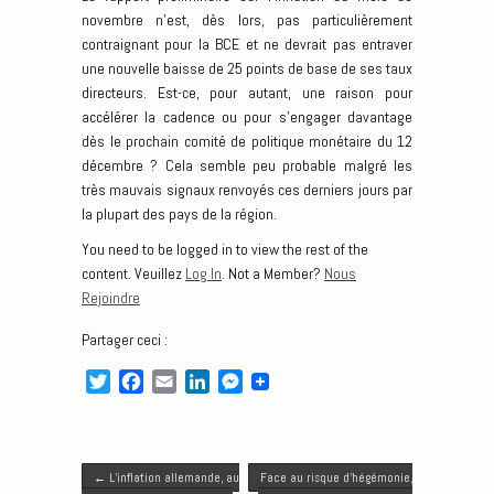
novembre n’est, dès lors, pas particulièrement
contraignant pour la BCE et ne devrait pas entraver
une nouvelle baisse de 25 points de base de ses taux
directeurs. Est-ce, pour autant, une raison pour
accélérer la cadence ou pour s’engager davantage
dès le prochain comité de politique monétaire du 12
décembre ? Cela semble peu probable malgré les
très mauvais signaux renvoyés ces derniers jours par
la plupart des pays de la région.
You need to be logged in to view the rest of the
content. Veuillez
Log In
. Not a Member?
Nous
Rejoindre
Partager ceci :
T
F
E
L
M
w
a
m
i
e
i
c
a
n
s
t
e
i
k
s
Post navigation
t
b
l
e
e
←
L’inflation allemande, au
Face au risque d’hégémonie,