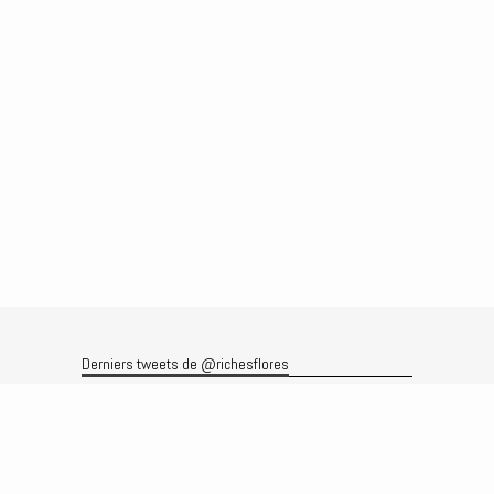
Derniers tweets de @richesflores
Le flux Twitter n’est pas disponible pour le moment.
Rechercher
Recherche