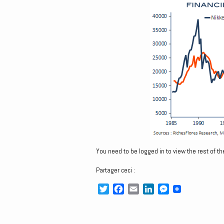
You need to be logged in to view the rest of th
Partager ceci :
T
F
E
L
M
w
a
m
i
e
i
c
a
n
s
t
e
i
k
s