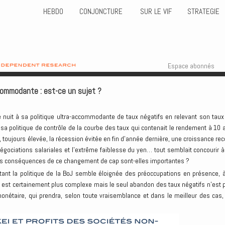
HEBDO
CONJONCTURE
SUR LE VIF
STRATEGIE
Skip to content
Menu
Espace abonnés
commodante : est-ce un sujet ?
te nuit à sa politique ultra-accommodante de taux négatifs en relevant son taux
sa politique de contrôle de la courbe des taux qui contenait le rendement à 10 
n, toujours élevée, la récession évitée en fin d’année dernière, une croissance rec
négociations salariales et l’extrême faiblesse du yen… tout semblait concourir à
 Les conséquences de ce changement de cap sont-elles importantes ?
 tant la politique de la BoJ semble éloignée des préoccupations en présence, à
té est certainement plus complexe mais le seul abandon des taux négatifs n’est 
onétaire, qui prendra, selon toute vraisemblance et dans le meilleur des cas,