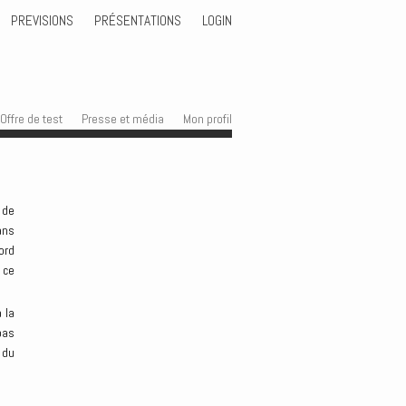
PREVISIONS
PRÉSENTATIONS
LOGIN
Offre de test
Presse et média
Mon profil
 de
ans
ord
 ce
 la
pas
 du