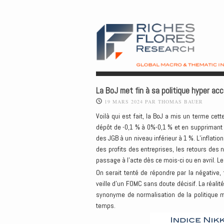
La BoJ met fin à sa politique hyper ac
19 MARS 2024
PAR
THOMAS BAUER
Voilà qui est fait, la BoJ a mis un terme cet
dépôt de -0,1 % à 0%-0,1 % et en supprimant 
des JGB à un niveau inférieur à 1 %. L’inflatio
des profits des entreprises, les retours des 
passage à l’acte dès ce mois-ci ou en avril.
On serait tenté de répondre par la négative,
veille d’un FOMC sans doute décisif. La réali
synonyme de normalisation de la politique m
temps.