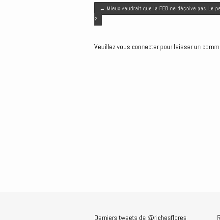
Post navigation
t
b
l
e
e
←
Mieux vaudrait que la FED ne déçoive pas. Le peut
e
o
d
n
?
r
o
I
g
k
n
e
Veuillez vous connecter pour laisser un comm
r
Derniers tweets de @richesflores
R