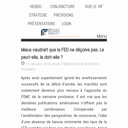
HEBDO
CONJONCTURE
SUR LE VIF
STRATEGIE
PREVISIONS
PRÉSENTATIONS
LOGIN
Menu
Skip to content
Mieux vaudrait que la FED ne déçoive pas. Le
peut-elle, le doit-elle ?
15 MARS 2024
PAR
VÉRONIQUE RICHES-
FLORES
Après avoir superbement ignoré les avertissements
successifs de ce début d’année, les marchés sont
subitement devenus plus nerveux à l’approche du
FOMC de la semaine prochaine. Il est vrai que les
dernières publications américaines n’offrent pas la
meilleure combinaison. Compensée par
l’amélioration des perspectives de croissance, l’idée
d’une absence de baisse imminente des taux de la