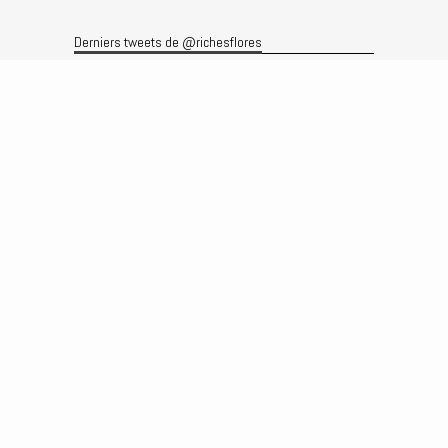
Derniers tweets de @richesflores
Le flux Twitter n’est pas disponible pour le moment.
Rechercher
Recherche
Archives
Archives
Produits et services
Le produit
Recherche
Analyses
Prévisions
Le service
Abonnements
Commissions de courtage
Véronique Riches-Flores
Biographie