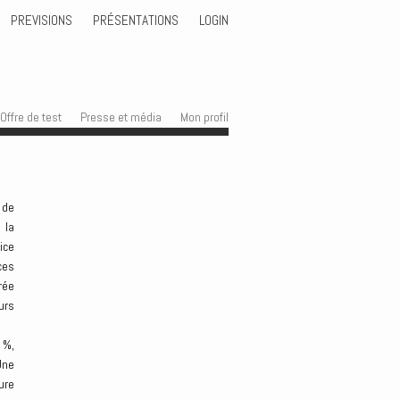
PREVISIONS
PRÉSENTATIONS
LOGIN
Offre de test
Presse et média
Mon profil
 de
 la
ice
ces
rée
urs
 %,
Une
ure