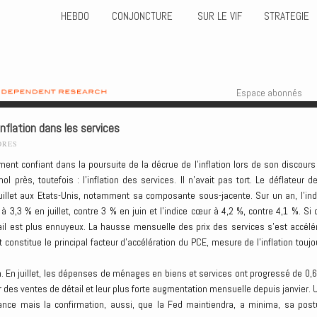
HEBDO
CONJONCTURE
SUR LE VIF
STRATEGIE
Skip to content
Menu
Espace abonnés
’inflation dans les services
ORES
ment confiant dans la poursuite de la décrue de l’inflation lors de son discours
près, toutefois : l’inflation des services. Il n’avait pas tort. Le déflateur de
llet aux Etats-Unis, notamment sa composante sous-jacente. Sur un an, l’ind
 3,3 % en juillet, contre 3 % en juin et l’indice cœur à 4,2 %, contre 4,1 %. Si 
étail est plus ennuyeux. La hausse mensuelle des prix des services s’est accélé
 constitue le principal facteur d’accélération du PCE, mesure de l’inflation toujo
. En juillet, les dépenses de ménages en biens et services ont progressé de 0,6
r des ventes de détail et leur plus forte augmentation mensuelle depuis janvier. 
sance mais la confirmation, aussi, que la Fed maintiendra, a minima, sa post