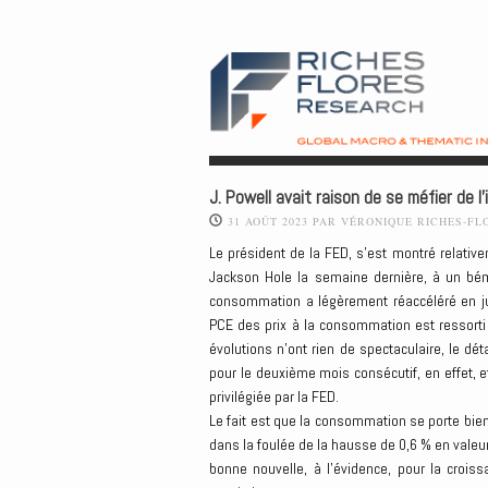
J. Powell avait raison de se méfier de l
31 AOÛT 2023
PAR
VÉRONIQUE RICHES-FL
Le président de la FED, s’est montré relative
Jackson Hole la semaine dernière, à un bémol 
consommation a légèrement réaccéléré en jui
PCE des prix à la consommation est ressorti à
évolutions n’ont rien de spectaculaire, le d
pour le deuxième mois consécutif, en effet, et
privilégiée par la FED.
Le fait est que la consommation se porte bien
dans la foulée de la hausse de 0,6 % en valeu
bonne nouvelle, à l’évidence, pour la crois