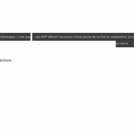
l’Allemagne ; c’est pas
Les NFP offrent l’occasion d’une pause de la Fed en septembre, la s
on verra
entaire.