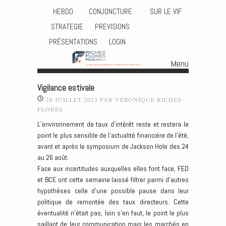
HEBDO
CONJONCTURE
SUR LE VIF
STRATEGIE
PREVISIONS
PRÉSENTATIONS
LOGIN
Menu
Skip to content
Vigilance estivale
28 JUILLET 2023
PAR
VÉRONIQUE RICHES-
FLORES
L’environnement de taux d’intérêt reste et restera le
point le plus sensible de l’actualité financière de l’été,
avant et après le symposium de Jackson Hole des 24
au 26 août.
Face aux incertitudes auxquelles elles font face, FED
et BCE ont cette semaine laissé filtrer parmi d’autres
hypothèses celle d’une possible pause dans leur
politique de remontée des taux directeurs. Cette
éventualité n’était pas, loin s’en faut, le point le plus
saillant de leur communication mais les marchés en