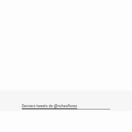
Derniers tweets de @richesflores
Le flux Twitter n’est pas disponible pour le moment.
Rechercher
Recherche