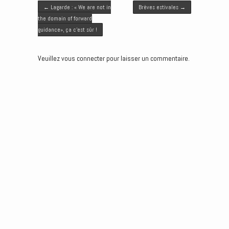
Post navigation
t
b
l
e
e
←
Lagarde : « We are not in
Brèves estivales
→
e
o
d
n
the domain of forward
r
o
I
g
guidance», ça c’est sûr !
k
n
e
r
Veuillez vous connecter pour laisser un commentaire.