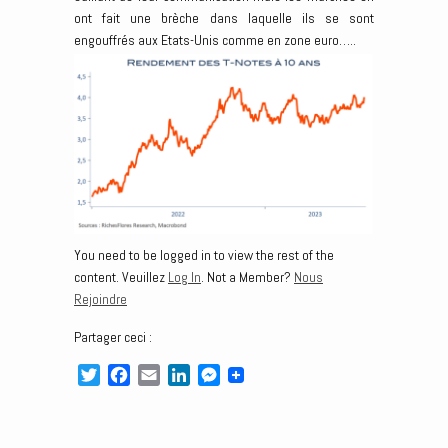
ont fait une brèche dans laquelle ils se sont
engouffrés aux Etats-Unis comme en zone euro…..
You need to be logged in to view the rest of the
content. Veuillez
Log In
. Not a Member?
Nous
Rejoindre
Partager ceci :
T
F
E
L
M
w
a
m
i
e
i
c
a
n
s
t
e
i
k
s