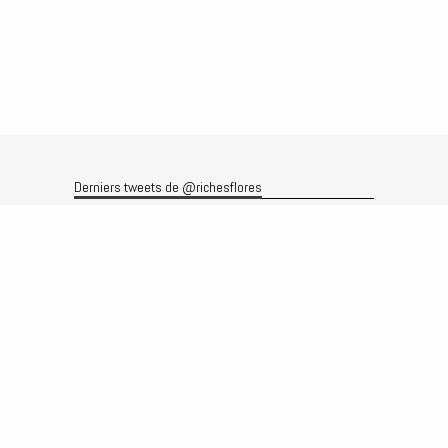
Derniers tweets de @richesflores
Le flux Twitter n’est pas disponible pour le moment.
Rechercher
Recherche
Archives
Archives
Produits et services
Le produit
Recherche
Analyses