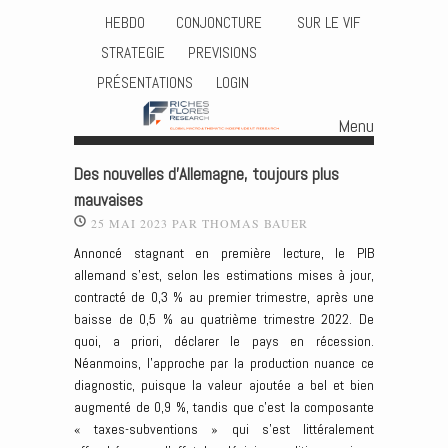
HEBDO
CONJONCTURE
SUR LE VIF
STRATEGIE
PREVISIONS
PRÉSENTATIONS
LOGIN
Menu
Skip to content
Des nouvelles d’Allemagne, toujours plus
mauvaises
25 MAI 2023
PAR
THOMAS BAUER
Annoncé stagnant en première lecture, le PIB
allemand s’est, selon les estimations mises à jour,
contracté de 0,3 % au premier trimestre, après une
baisse de 0,5 % au quatrième trimestre 2022. De
quoi, a priori, déclarer le pays en récession.
Néanmoins, l’approche par la production nuance ce
diagnostic, puisque la valeur ajoutée a bel et bien
augmenté de 0,9 %, tandis que c’est la composante
« taxes-subventions » qui s’est littéralement