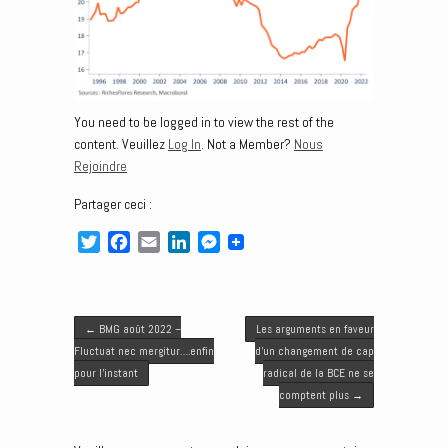
You need to be logged in to view the rest of the
content. Veuillez
Log In
. Not a Member?
Nous
Rejoindre
Partager ceci :
T
F
E
L
M
w
a
m
i
e
i
c
a
n
s
t
e
i
k
s
Post navigation
t
b
l
e
e
←
BMG août 2022 –
Les arguments en faveur
e
o
d
n
Fluctuat nec mergitur….enfin
d’un changement de cap
r
o
I
g
pour l’instant
radical de la BCE ne se
k
n
e
comptent plus
→
r