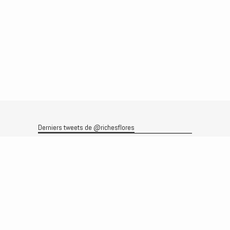
Derniers tweets de @richesflores
Le flux Twitter n’est pas disponible pour le moment.
Rechercher
Recherche
Archives
Archives
Produits et services