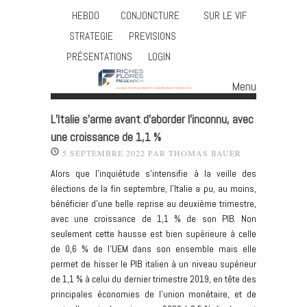
HEBDO
CONJONCTURE
SUR LE VIF
STRATEGIE
PREVISIONS
PRÉSENTATIONS
LOGIN
Menu
Skip to content
L’Italie s’arme avant d’aborder l’inconnu, avec
une croissance de 1,1 %
5 SEPTEMBRE 2022
PAR
THOMAS BAUER
Alors que l’inquiétude s’intensifie à la veille des
élections de la fin septembre, l’Italie a pu, au moins,
bénéficier d’une belle reprise au deuxième trimestre,
avec une croissance de 1,1 % de son PIB. Non
seulement cette hausse est bien supérieure à celle
de 0,6 % de l’UEM dans son ensemble mais elle
permet de hisser le PIB italien à un niveau supérieur
de 1,1 % à celui du dernier trimestre 2019, en tête des
principales économies de l’union monétaire, et de