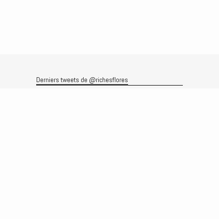
Derniers tweets de @richesflores
Le flux Twitter n’est pas disponible pour le moment.
Rechercher
Recherche
Archives
Archives
Produits et services
Le produit
Recherche
Analyses
Prévisions