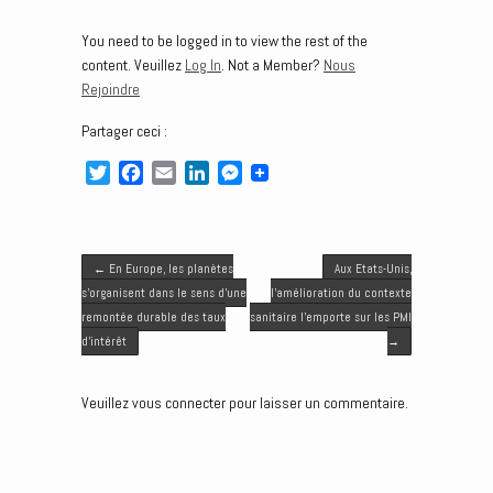
You need to be logged in to view the rest of the
content. Veuillez
Log In
. Not a Member?
Nous
Rejoindre
Partager ceci :
T
F
E
L
M
w
a
m
i
e
i
c
a
n
s
t
e
i
k
s
Post navigation
t
b
l
e
e
←
En Europe, les planètes
Aux Etats-Unis,
e
o
d
n
s’organisent dans le sens d’une
l’amélioration du contexte
r
o
I
g
remontée durable des taux
sanitaire l’emporte sur les PMI
k
n
e
d’intérêt
→
r
Veuillez vous connecter pour laisser un commentaire.