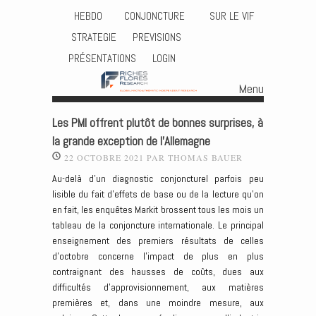
HEBDO
CONJONCTURE
SUR LE VIF
STRATEGIE
PREVISIONS
PRÉSENTATIONS
LOGIN
Menu
Skip to content
Les PMI offrent plutôt de bonnes surprises, à
la grande exception de l’Allemagne
22 OCTOBRE 2021
PAR
THOMAS BAUER
Au-delà d’un diagnostic conjoncturel parfois peu
lisible du fait d’effets de base ou de la lecture qu’on
en fait, les enquêtes Markit brossent tous les mois un
tableau de la conjoncture internationale. Le principal
enseignement des premiers résultats de celles
d’octobre concerne l’impact de plus en plus
contraignant des hausses de coûts, dues aux
difficultés d’approvisionnement, aux matières
premières et, dans une moindre mesure, aux