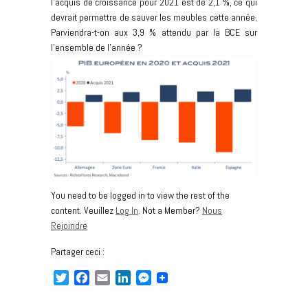
l’acquis de croissance pour 2021 est de 2,1 %, ce qui
devrait permettre de sauver les meubles cette année.
Parviendra-t-on aux 3,9 % attendu par la BCE sur
l’ensemble de l’année ?
You need to be logged in to view the rest of the
content. Veuillez
Log In
. Not a Member?
Nous
Rejoindre
Partager ceci :
T
F
E
L
M
w
a
m
i
e
i
c
a
n
s