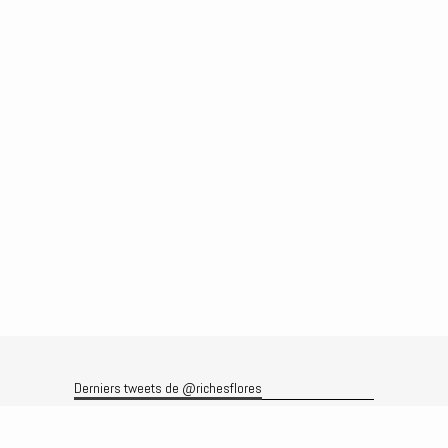
Derniers tweets de @richesflores
Le flux Twitter n’est pas disponible pour le moment.
Rechercher