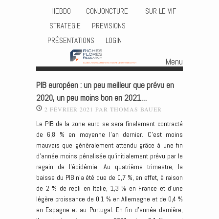
HEBDO
CONJONCTURE
SUR LE VIF
STRATEGIE
PREVISIONS
PRÉSENTATIONS
LOGIN
Menu
Skip to content
PIB européen : un peu meilleur que prévu en
2020, un peu moins bon en 2021…
2 FÉVRIER 2021
PAR
THOMAS BAUER
Le PIB de la zone euro se sera finalement contracté
de 6,8 % en moyenne l’an dernier. C’est moins
mauvais que généralement attendu grâce à une fin
d’année moins pénalisée qu’initialement prévu par le
regain de l’épidémie. Au quatrième trimestre, la
baisse du PIB n’a été que de 0,7 %, en effet, à raison
de 2 % de repli en Italie, 1,3 % en France et d’une
légère croissance de 0,1 % en Allemagne et de 0,4 %
en Espagne et au Portugal. En fin d’année dernière,