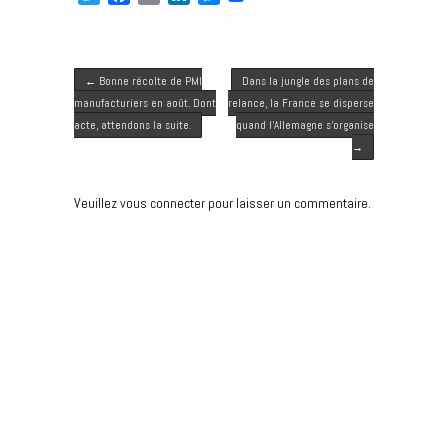
w
a
m
i
e
i
c
a
n
s
t
e
i
k
s
Post navigation
t
b
l
e
e
←
Bonne récolte de PMI
Dans la jungle des plans de
e
o
d
n
manufacturiers en août. Dont
relance, la France se disperse
r
o
I
g
acte, attendons la suite.
quand l’Allemagne s’organise
k
n
e
→
r
Veuillez vous connecter pour laisser un commentaire.