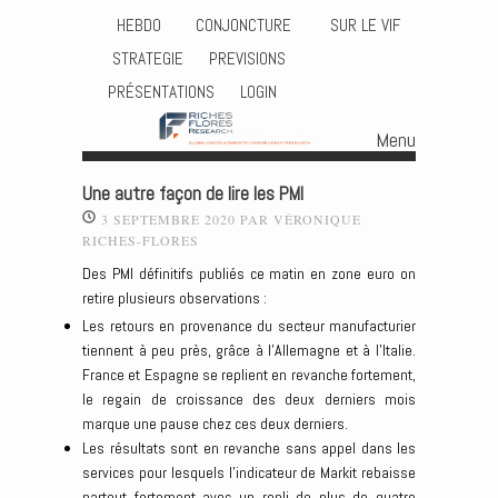
HEBDO
CONJONCTURE
SUR LE VIF
STRATEGIE
PREVISIONS
PRÉSENTATIONS
LOGIN
Menu
Skip to content
Une autre façon de lire les PMI
3 SEPTEMBRE 2020
PAR
VÉRONIQUE
RICHES-FLORES
Des PMI définitifs publiés ce matin en zone euro on
retire plusieurs observations :
Les retours en provenance du secteur manufacturier
tiennent à peu près, grâce à l’Allemagne et à l’Italie.
France et Espagne se replient en revanche fortement,
le regain de croissance des deux derniers mois
marque une pause chez ces deux derniers.
Les résultats sont en revanche sans appel dans les
services pour lesquels l’indicateur de Markit rebaisse
partout fortement avec un repli de plus de quatre