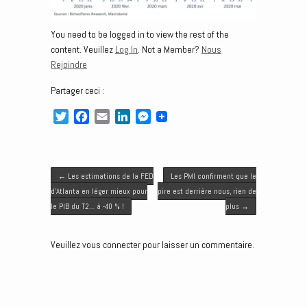
You need to be logged in to view the rest of the
content. Veuillez
Log In
. Not a Member?
Nous
Rejoindre
Partager ceci :
T
F
E
L
M
w
a
m
i
e
i
c
a
n
s
t
e
i
k
s
Post navigation
t
b
l
e
e
←
Les estimations de la FED
Les PMI confirment que le
e
o
d
n
d’Atlanta en léger mieux pour
pire est derrière nous, rien de
r
o
I
g
le PIB du T2… à -40 % !
plus
→
k
n
e
r
Veuillez vous connecter pour laisser un commentaire.