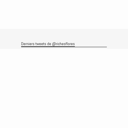
Derniers tweets de @richesflores
Le flux Twitter n’est pas disponible pour le moment.
Rechercher
Recherche
Archives
Archives
Produits et services
Le produit
Recherche
Analyses
Prévisions
Le service