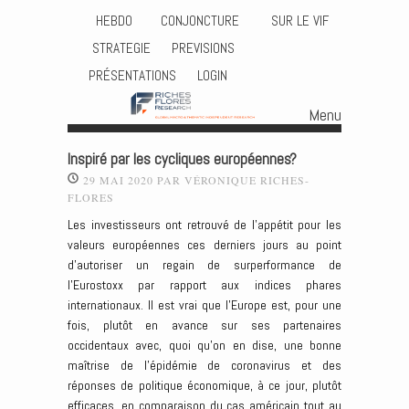
HEBDO
CONJONCTURE
SUR LE VIF
STRATEGIE
PREVISIONS
PRÉSENTATIONS
LOGIN
Menu
Skip to content
Inspiré par les cycliques européennes?
29 MAI 2020
PAR
VÉRONIQUE RICHES-
FLORES
Les investisseurs ont retrouvé de l’appétit pour les
valeurs européennes ces derniers jours au point
d’autoriser un regain de surperformance de
l’Eurostoxx par rapport aux indices phares
internationaux. Il est vrai que l’Europe est, pour une
fois, plutôt en avance sur ses partenaires
occidentaux avec, quoi qu’on en dise, une bonne
maîtrise de l’épidémie de coronavirus et des
réponses de politique économique, à ce jour, plutôt
efficaces, en comparaison du cas américain tout au