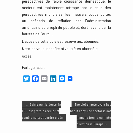
perspectives de faible croissance domestique, le
secteur est maintenant rattrapé par la celle des
perspectives mondiales, les mauvais coups portés
au scénario de reflation par l’administration
américaine et le repli du pétrole et, dorénavant, par la
hausse de l’euro…
L’accès de cet article est réservé aux abonnés.
Merci de vous identifier si vous êtes abonné-e.
Accès
Partager ceci :
T
F
E
L
M
w
a
m
i
e
i
c
a
n
s
t
e
i
k
s
Post navigation
t
b
l
e
e
←
Saisie par le doute, la
The global auto cycle has
e
o
d
n
FED est prête à reculer et
had its day. The sector is not
r
o
I
g
semble surtout perdre pieds
immune from a call into
k
n
e
question in Europe
→
r