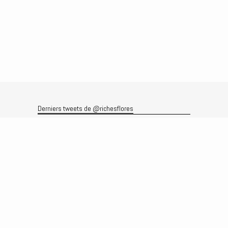
Derniers tweets de @richesflores
Le flux Twitter n’est pas disponible pour le moment.
Rechercher
Recherche
Archives
Archives
Produits et services
Le produit
Recherche