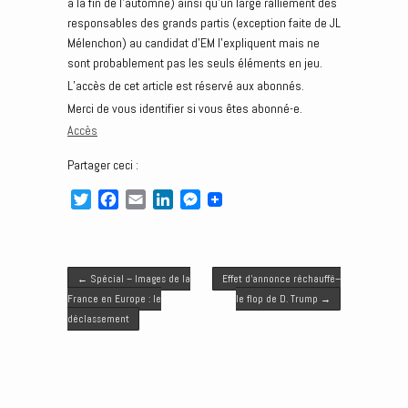
à la fin de l’automne) ainsi qu’un large ralliement des
responsables des grands partis (exception faite de JL
Mélenchon) au candidat d’EM l’expliquent mais ne
sont probablement pas les seuls éléments en jeu.
L’accès de cet article est réservé aux abonnés.
Merci de vous identifier si vous êtes abonné-e.
Accès
Partager ceci :
T
F
E
L
M
w
a
m
i
e
i
c
a
n
s
t
e
i
k
s
Post navigation
t
b
l
e
e
←
Spécial – Images de la
Effet d’annonce réchauffé–
e
o
d
n
France en Europe : le
le flop de D. Trump
→
r
o
I
g
déclassement
k
n
e
r