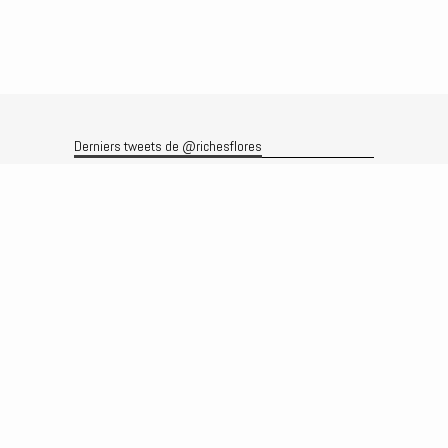
Derniers tweets de @richesflores
Le flux Twitter n’est pas disponible pour le moment.
Rechercher
Recherche
Archives
Archives
Produits et services
Le produit
Recherche
Analyses
Prévisions
Le service