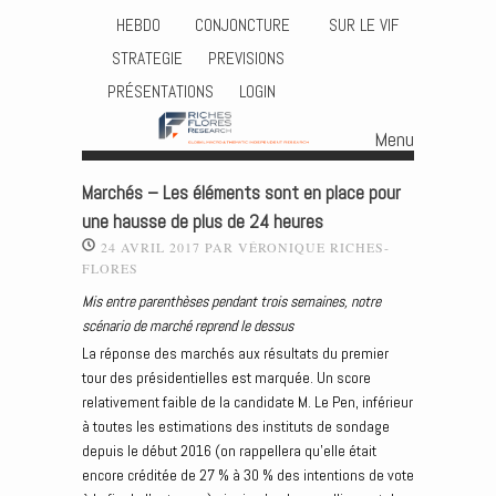
HEBDO
CONJONCTURE
SUR LE VIF
STRATEGIE
PREVISIONS
PRÉSENTATIONS
LOGIN
Menu
Skip to content
Marchés – Les éléments sont en place pour
une hausse de plus de 24 heures
24 AVRIL 2017
PAR
VÉRONIQUE RICHES-
FLORES
Mis entre parenthèses pendant trois semaines, notre
scénario de marché reprend le dessus
La réponse des marchés aux résultats du premier
tour des présidentielles est marquée. Un score
relativement faible de la candidate M. Le Pen, inférieur
à toutes les estimations des instituts de sondage
depuis le début 2016 (on rappellera qu’elle était
encore créditée de 27 % à 30 % des intentions de vote