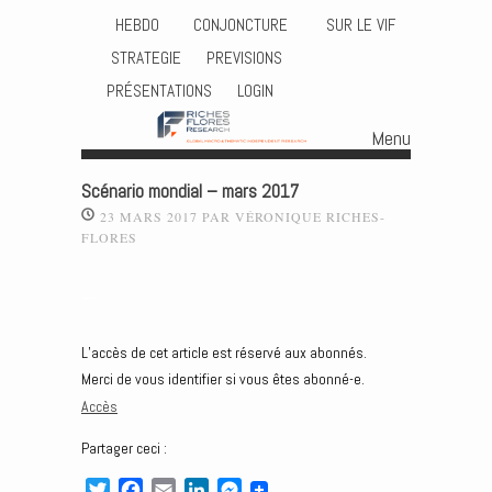
HEBDO
CONJONCTURE
SUR LE VIF
STRATEGIE
PREVISIONS
PRÉSENTATIONS
LOGIN
Menu
Skip to content
Scénario mondial – mars 2017
23 MARS 2017
PAR
VÉRONIQUE RICHES-
FLORES
—-
L’accès de cet article est réservé aux abonnés.
Merci de vous identifier si vous êtes abonné-e.
Accès
Partager ceci :
T
F
E
L
M