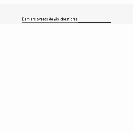
Derniers tweets de @richesflores
Le flux Twitter n’est pas disponible pour le moment.
Rechercher
Recherche
Archives
Archives
Produits et services
Le produit
Recherche
Analyses
Prévisions
Le service
Abonnements
Commissions de courtage
Véronique Riches-Flores