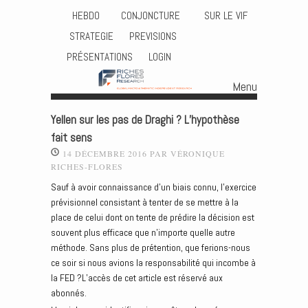
HEBDO
CONJONCTURE
SUR LE VIF
STRATEGIE
PREVISIONS
PRÉSENTATIONS
LOGIN
Menu
Skip to content
Yellen sur les pas de Draghi ? L’hypothèse
fait sens
14 DÉCEMBRE 2016
PAR
VÉRONIQUE
RICHES-FLORES
Sauf à avoir connaissance d’un biais connu, l’exercice
prévisionnel consistant à tenter de se mettre à la
place de celui dont on tente de prédire la décision est
souvent plus efficace que n’importe quelle autre
méthode. Sans plus de prétention, que ferions-nous
ce soir si nous avions la responsabilité qui incombe à
la FED ?L’accès de cet article est réservé aux
abonnés.