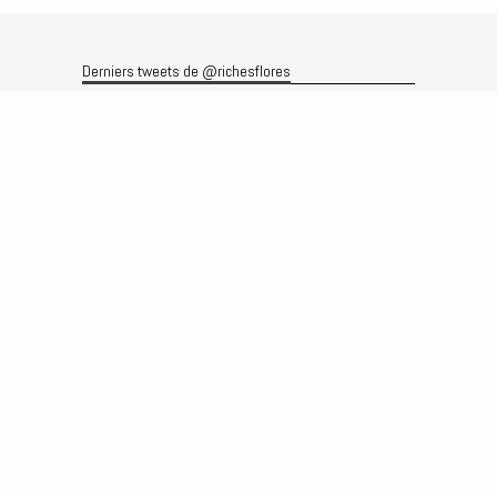
Derniers tweets de @richesflores
Le flux Twitter n’est pas disponible pour le moment.
Rechercher
Recherche
Archives
Archives
Produits et services
Le produit
Recherche
Analyses
Prévisions
Le service
Abonnements
Commissions de courtage
Véronique Riches-Flores