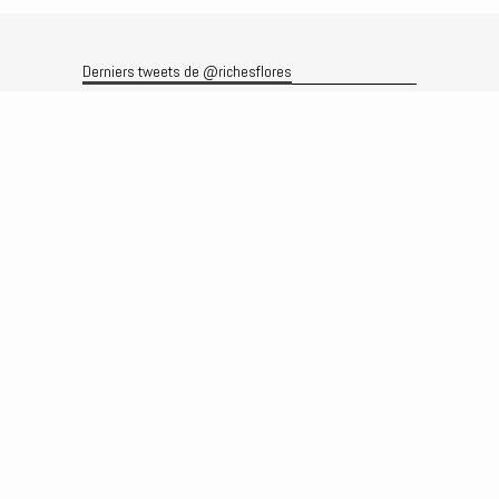
Derniers tweets de @richesflores
Le flux Twitter n’est pas disponible pour le moment.
Rechercher
Recherche
Archives
Archives
Produits et services
Le produit
Recherche
Analyses
Prévisions
Le service
Abonnements
Commissions de courtage
Véronique Riches-Flores