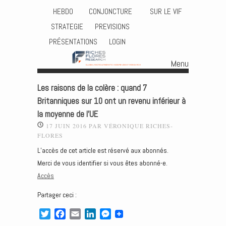
HEBDO
CONJONCTURE
SUR LE VIF
STRATEGIE
PREVISIONS
PRÉSENTATIONS
LOGIN
Menu
Skip to content
Les raisons de la colère : quand 7
Britanniques sur 10 ont un revenu inférieur à
la moyenne de l’UE
17 JUIN 2016
PAR
VÉRONIQUE RICHES-
FLORES
L’accès de cet article est réservé aux abonnés.
Merci de vous identifier si vous êtes abonné-e.
Accès
Partager ceci :
T
F
E
L
M
w
a
m
i
e