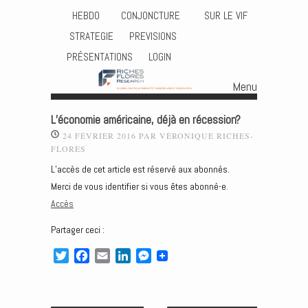
HEBDO
CONJONCTURE
SUR LE VIF
STRATEGIE
PREVISIONS
PRÉSENTATIONS
LOGIN
Menu
Skip to content
L’économie américaine, déjà en récession?
24 FÉVRIER 2016
PAR
VÉRONIQUE RICHES-
FLORES
L’accès de cet article est réservé aux abonnés.
Merci de vous identifier si vous êtes abonné-e.
Accès
Partager ceci :
T
F
E
L
M
w
a
m
i
e
i
c
a
n
s
t
e
i
k
s