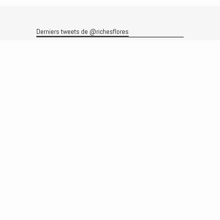
Derniers tweets de @richesflores
Le flux Twitter n’est pas disponible pour le moment.
Rechercher
Recherche
Archives
Archives
Produits et services
Le produit
Recherche
Analyses
Prévisions
Le service
Abonnements
Commissions de courtage
Véronique Riches-Flores