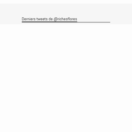
Derniers tweets de @richesflores
Le flux Twitter n’est pas disponible pour le moment.
Rechercher
Recherche
Archives
Archives
Produits et services
Le produit
Recherche
Analyses
Prévisions
Le service
Abonnements
Commissions de courtage
Véronique Riches-Flores