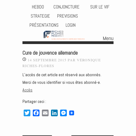
HEBDO
CONJONCTURE
SUR LE VIF
STRATEGIE
PREVISIONS
PRÉSENTATIONS
LOGIN
Menu
Skip to content
Cure de jouvence allemande
14 SEPTEMBRE 2015
PAR
VÉRONIQUE
RICHES-FLORES
L’accès de cet article est réservé aux abonnés.
Merci de vous identifier si vous êtes abonné-e.
Accès
Partager ceci :
T
F
E
L
M
w
a
m
i
e
i
c
a
n
s
t
e
i
k
s