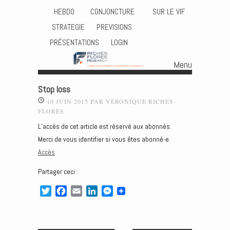
HEBDO
CONJONCTURE
SUR LE VIF
STRATEGIE
PREVISIONS
PRÉSENTATIONS
LOGIN
Menu
Skip to content
Stop loss
10 JUIN 2015
PAR
VÉRONIQUE RICHES-
FLORES
L’accès de cet article est réservé aux abonnés.
Merci de vous identifier si vous êtes abonné-e.
Accès
Partager ceci :
T
F
E
L
M
w
a
m
i
e
i
c
a
n
s
t
e
i
k
s