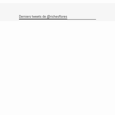
Derniers tweets de @richesflores
Le flux Twitter n’est pas disponible pour le moment.
Rechercher
Recherche
Archives
Archives
Produits et services
Le produit
Recherche
Analyses
Prévisions
Le service
Abonnements
Commissions de courtage
Véronique Riches-Flores