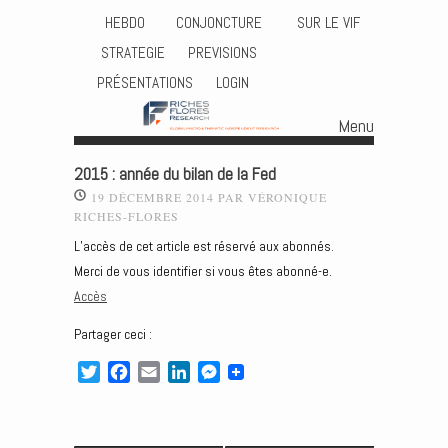
HEBDO
CONJONCTURE
SUR LE VIF
STRATEGIE
PREVISIONS
PRÉSENTATIONS
LOGIN
Menu
Skip to content
2015 : année du bilan de la Fed
19 DÉCEMBRE 2014
PAR
VÉRONIQUE
RICHES-FLORES
L’accès de cet article est réservé aux abonnés.
Merci de vous identifier si vous êtes abonné-e.
Accès
Partager ceci :
T
F
E
L
M
w
a
m
i
e
i
c
a
n
s
t
e
i
k
s