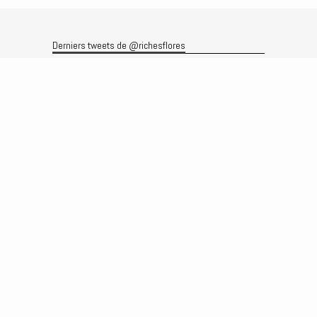
Derniers tweets de @richesflores
Le flux Twitter n’est pas disponible pour le moment.
Rechercher
Recherche
Archives
Archives
Produits et services
Le produit
Recherche
Analyses
Prévisions
Le service
Abonnements
Commissions de courtage
Véronique Riches-Flores