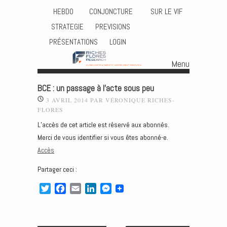
HEBDO
CONJONCTURE
SUR LE VIF
STRATEGIE
PREVISIONS
PRÉSENTATIONS
LOGIN
Menu
Skip to content
BCE : un passage à l’acte sous peu
3 AVRIL 2014
PAR
VÉRONIQUE RICHES-
FLORES
L’accès de cet article est réservé aux abonnés.
Merci de vous identifier si vous êtes abonné-e.
Accès
Partager ceci :
T
F
E
L
M
w
a
m
i
e
i
c
a
n
s
t
e
i
k
s