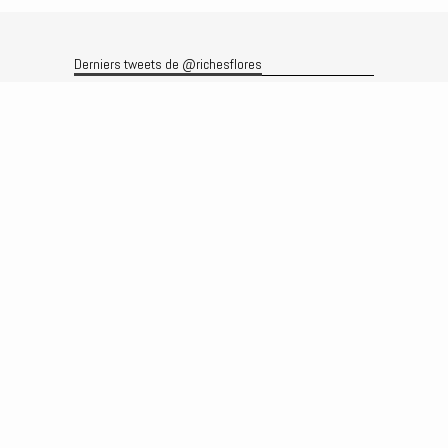
Derniers tweets de @richesflores
Le flux Twitter n’est pas disponible pour le moment.
Rechercher
Recherche
Archives
Archives
Produits et services
Le produit
Recherche
Analyses
Prévisions
Le service
Abonnements
Commissions de courtage
Véronique Riches-Flores